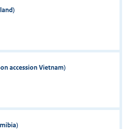
land)
tion accession Vietnam)
amibia)