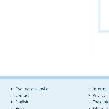
Ga
na
pa
Over deze website
Informat
Contact
Privacy 
English
Toeganke
Help
Sitemap