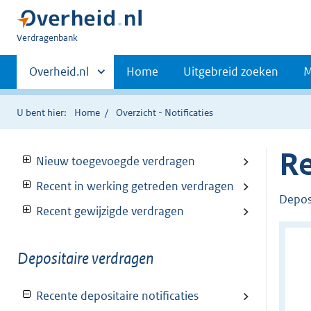
U
Verdragenbank
bent
Primaire
hier:
Andere
Overheid.nl
Home
Uitgebreid zoeken
M
sites
navigatie
binnen
U bent hier:
Home
Overzicht - Notificaties
Re
Nieuw toegevoegde verdragen
Recent in werking getreden verdragen
Deposi
Recent gewijzigde verdragen
Depositaire verdragen
Recente depositaire notificaties