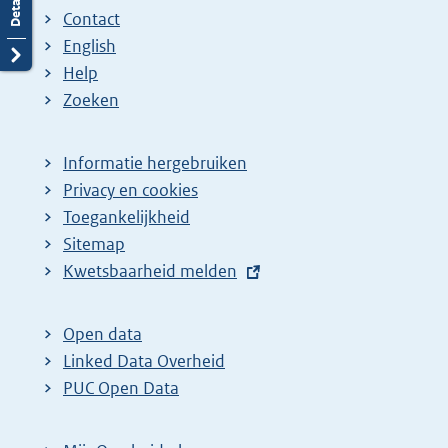
Contact
a
a
n
English
:
:
d
Help
e
Zoeken
p
a
Informatie hergebruiken
g
Privacy en cookies
i
Toegankelijkheid
n
Sitemap
a
E
Kwetsbaarheid melden
z
x
t
o
Open data
e
e
Linked Data Overheid
r
k
PUC Open Data
n
r
e
e