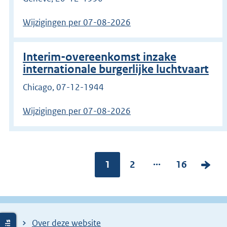
Wijzigingen per 07-08-2026
Interim-overeenkomst inzake
internationale burgerlijke luchtvaart
Chicago, 07-12-1944
Wijzigingen per 07-08-2026
Ga
...
Pagina:
1
P
2
P
16
V
naar
pagina
a
a
o
g
g
l
i
i
g
Over deze website
n
n
e