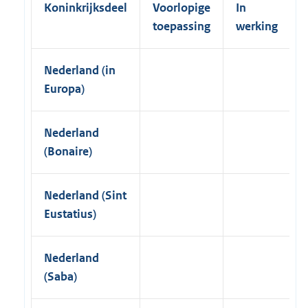
Koninkrijksdeel
Voorlopige
In
d
T
toepassing
werking
r
u
e
Nederland (in
C
o
Europa)
p
y
I
Nederland
P
R
(Bonaire)
3
8
I
Nederland (Sint
n
t
Eustatius)
e
r
n
Nederland
a
t
(Saba)
i
o