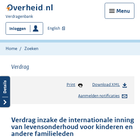
Menu
U
Verdragenbank
bent
English
Inloggen
hier:
Home
Zoeken
Verdrag
Print
Download XML
Aanmelden notificaties
Verdrag inzake de internationale inning
van levensonderhoud voor kinderen en
andere familieleden