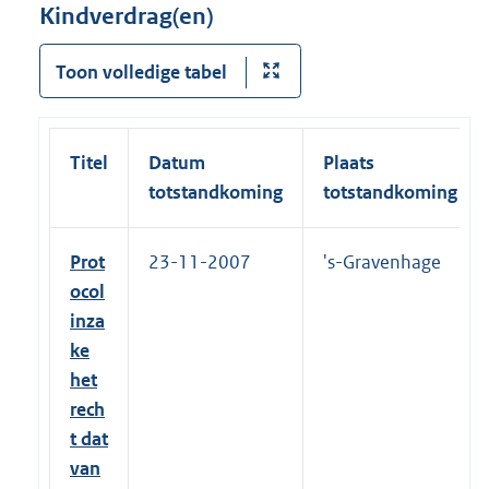
Kindverdrag(en)
Toon volledige tabel
Titel
Datum
Plaats
totstandkoming
totstandkoming
Prot
23-11-2007
's-Gravenhage
ocol
inza
ke
het
rech
t dat
van