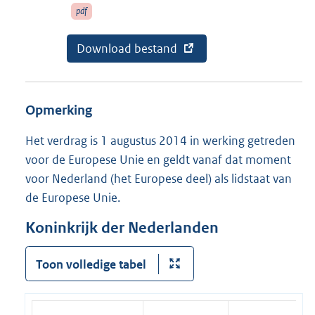
pdf
n
k
E
Download bestand
v
)
x
a
t
n
e
a
r
b
Opmerking
n
o
e
n
l
n
Het verdrag is 1 augustus 2014 in werking getreden
i
e
voor de Europese Unie en geldt vanaf dat moment
n
m
k
e
voor Nederland (het Europese deel) als lidstaat van
:
n
de Europese Unie.
t
:
C
Koninkrijk der Nederlanden
e
r
t
Toon volledige tabel
i
f
i
e