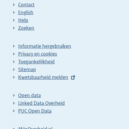
Contact
English
Help
Zoeken
Informatie hergebruiken
Privacy en cookies
Toegankelijkheid
Sitemap
E
Kwetsbaarheid melden
x
t
Open data
e
Linked Data Overheid
r
PUC Open Data
n
e
MijnOverheid.nl