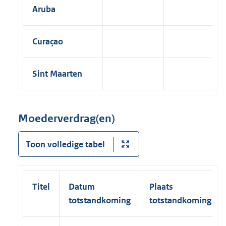
n
Aruba
a
l
R
e
Curaçao
c
o
v
e
Sint Maarten
r
y
o
f
Moederverdrag(en)
C
h
i
Toon volledige tabel
l
d
S
u
p
Titel
Datum
Plaats
p
totstandkoming
totstandkoming
o
r
t