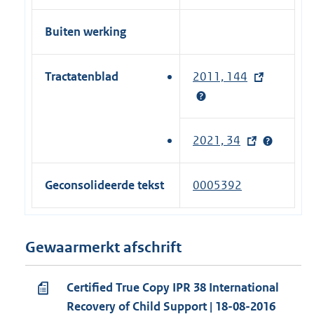
Buiten werking
Tractatenblad
2011, 144
(
e
x
t
2021, 34
(
e
e
r
x
Geconsolideerde tekst
0005392
n
t
e
e
l
r
Gewaarmerkt afschrift
i
n
n
e
k
Certified True Copy IPR 38 International
l
)
Recovery of Child Support | 18-08-2016
i