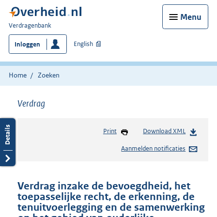
Menu
U
Verdragenbank
bent
English
Inloggen
hier:
Home
Zoeken
Verdrag
Print
Download XML
Aanmelden notificaties
Verdrag inzake de bevoegdheid, het
toepasselijke recht, de erkenning, de
tenuitvoerlegging en de samenwerking