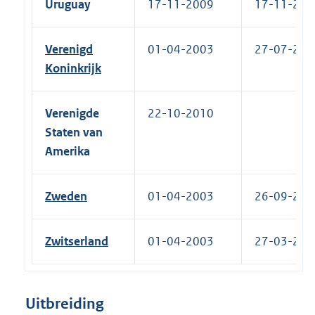
Uruguay
17-11-2009
17-11-2009
Verenigd
01-04-2003
27-07-2012
Koninkrijk
Verenigde
22-10-2010
Staten van
Amerika
Zweden
01-04-2003
26-09-2012
Zwitserland
01-04-2003
27-03-2009
Uitbreiding