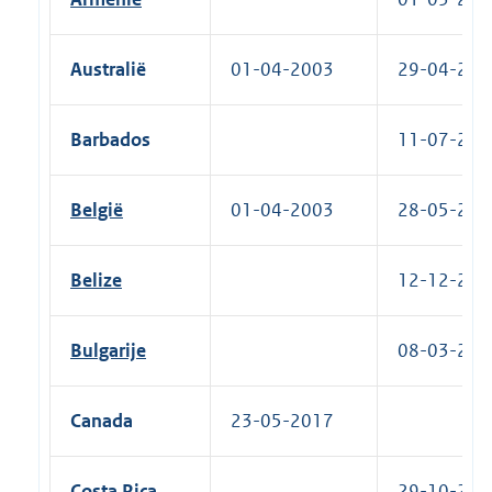
Australië
01-04-2003
29-04-2003
Barbados
11-07-2019
België
01-04-2003
28-05-2014
Belize
12-12-2024
Bulgarije
08-03-2006
Canada
23-05-2017
Costa Rica
29-10-2020