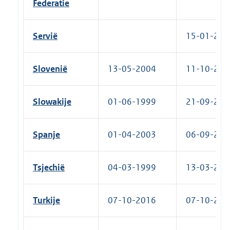
Federatie
Servië
15-01-2016
Slovenië
13-05-2004
11-10-2004
Slowakije
01-06-1999
21-09-2001
Spanje
01-04-2003
06-09-2010
Tsjechië
04-03-1999
13-03-2000
Turkije
07-10-2016
07-10-2016