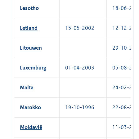
Lesotho
18-06-2012
Letland
15-05-2002
12-12-2002
Litouwen
29-10-2003
Luxemburg
01-04-2003
05-08-2010
Malta
24-02-2011
Marokko
19-10-1996
22-08-2002
Moldavië
11-03-2025