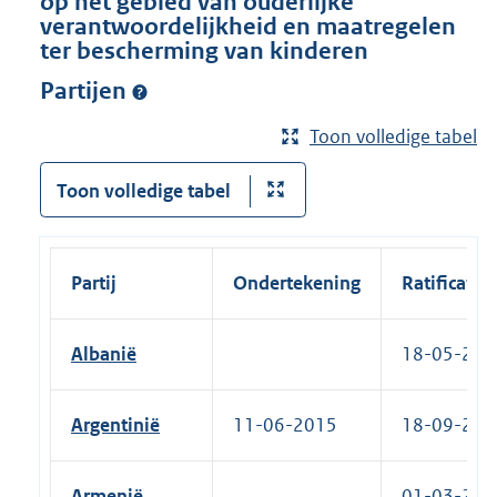
op het gebied van ouderlijke
verantwoordelijkheid en maatregelen
ter bescherming van kinderen
Partijen
Toon volledige tabel
Toon volledige tabel
Partij
Ondertekening
Ratificatie
Albanië
18-05-2006
Argentinië
11-06-2015
18-09-2025
Armenië
01-03-2007