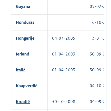
Guyana
05-02-2019
Honduras
16-10-2017
Hongarije
04-07-2005
13-01-2006
Ierland
01-04-2003
30-09-2010
Italië
01-04-2003
30-09-2015
Kaapverdië
04-10-2022
Kroatië
30-10-2008
04-09-2009