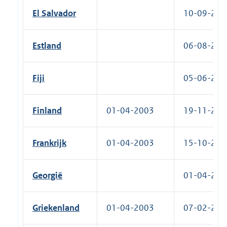
El Salvador
10-09-2024
Estland
06-08-2002
Fiji
05-06-2018
Finland
01-04-2003
19-11-2010
Frankrijk
01-04-2003
15-10-2010
Georgië
01-04-2014
Griekenland
01-04-2003
07-02-2012