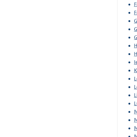
F
F
G
G
G
H
H
I
K
L
L
L
L
M
M
M