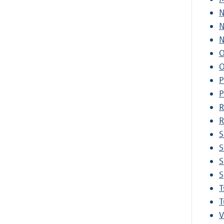
N
N
N
O
O
P
P
R
R
S
S
S
S
T
T
V