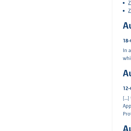
Z
Z
A
18-
In 
whi
A
12-
[..
App
Pro
Au