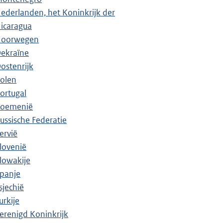
ederlanden, het Koninkrijk der
icaragua
oorwegen
ekraïne
ostenrijk
olen
ortugal
oemenië
ussische Federatie
ervië
lovenië
lowakije
panje
sjechië
urkije
erenigd Koninkrijk