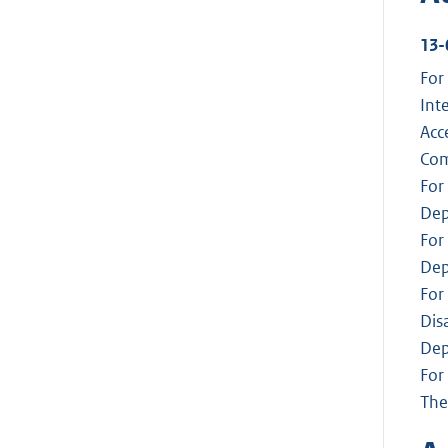
13-
For
Int
Acce
Com
For
Dep
For
Dep
For
Dis
Dep
For
The