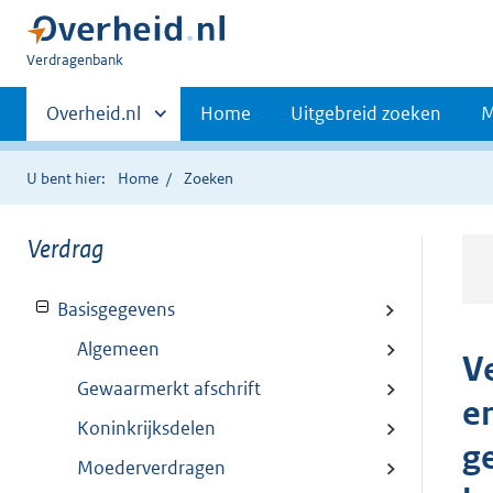
U
Verdragenbank
bent
Primaire
hier:
Andere
Overheid.nl
Home
Uitgebreid zoeken
M
sites
navigatie
binnen
U bent hier:
Home
Zoeken
Verdrag
Basisgegevens
Algemeen
V
Gewaarmerkt afschrift
e
Koninkrijksdelen
g
Moederverdragen