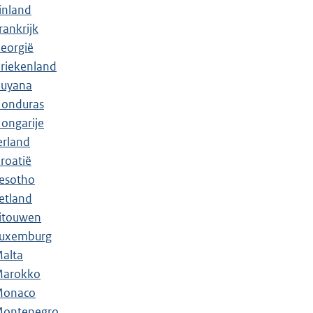
inland
rankrijk
eorgië
riekenland
uyana
onduras
ongarije
erland
roatië
esotho
etland
itouwen
uxemburg
alta
arokko
Monaco
ontenegro