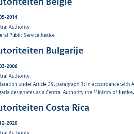
utoriteiten België
05-2014
tral Authority:
eral Public Service Justice
toriteiten Bulgarije
03-2006
tral Authority:
laration under Article 29, paragraph 1: In acccordance with A
garia designates as a Central Authority the Ministry of Justice.
utoriteiten Costa Rica
12-2020
tral Authority: