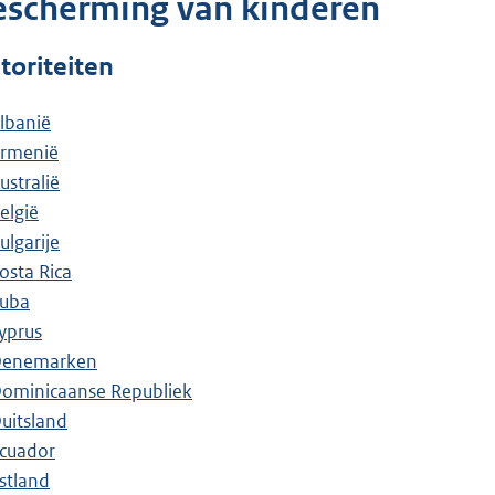
escherming van kinderen
toriteiten
lbanië
rmenië
ustralië
elgië
ulgarije
osta Rica
uba
yprus
enemarken
ominicaanse Republiek
uitsland
cuador
stland