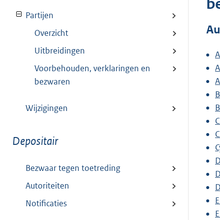
b
Partijen
Au
Overzicht
Uitbreidingen
A
A
Voorbehouden, verklaringen en
A
bezwaren
B
B
Wijzigingen
C
C
Depositair
C
D
Bezwaar tegen toetreding
D
Autoriteiten
D
E
Notificaties
E