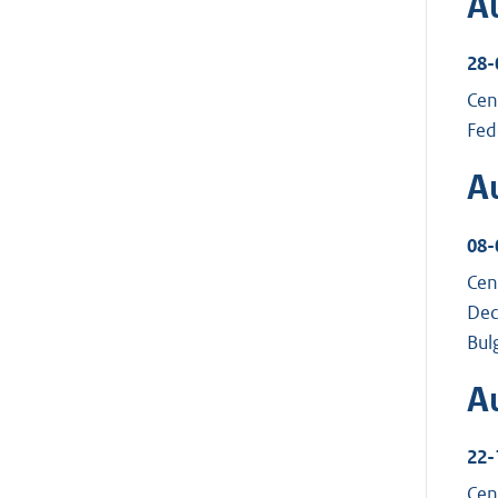
A
28-
Cen
Fed
Au
08-
Cen
Dec
Bul
A
22-
Cen