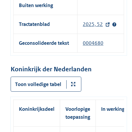
Buiten werking
Tractatenblad
2025, 52
(
e
x
Geconsolideerde tekst
0004680
t
e
r
Koninkrijk der Nederlanden
n
e
Toon volledige tabel
l
i
n
Koninkrijksdeel
Voorlopige
In werking
k
toepassing
)