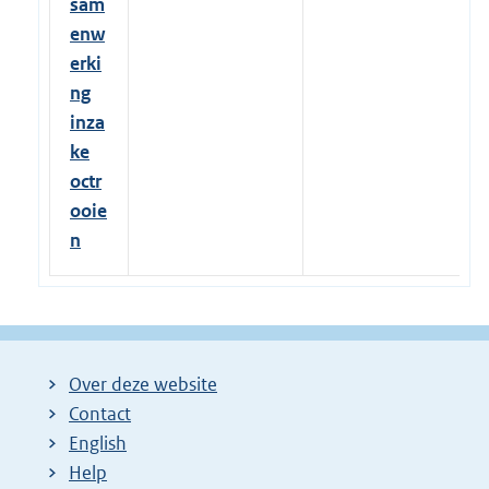
sam
enw
erki
ng
inza
ke
octr
ooie
n
Over deze website
Contact
English
Help