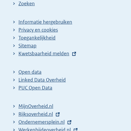
Zoeken
Informatie hergebruiken
Privacy en cookies
Toegankelijkheid
Sitemap
E
Kwetsbaarheid melden
x
t
Open data
e
Linked Data Overheid
r
PUC Open Data
n
e
MijnOverheid.nl
l
E
Rijksoverheid.nl
(
i
x
E
Ondernemersplein.nl
e
(
n
t
x
E
Werkenbijdeoverheid.nl
x
e
(