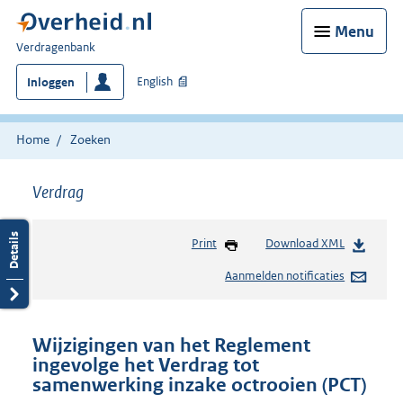
Menu
U
Verdragenbank
bent
English
Inloggen
hier:
Home
Zoeken
Verdrag
Print
Download XML
Aanmelden notificaties
Wijzigingen van het Reglement
ingevolge het Verdrag tot
samenwerking inzake octrooien (PCT)