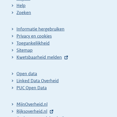
Help
Zoeken
Informatie hergebruiken
Privacy en cookies
Toegankelijkheid
Sitemap
E
Kwetsbaarheid melden
x
t
Open data
e
Linked Data Overheid
r
PUC Open Data
n
e
MijnOverheid.nl
l
E
Rijksoverheid.nl
(
i