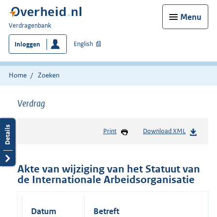
Menu
U
Verdragenbank
bent
English
Inloggen
hier:
Home
Zoeken
Verdrag
Print
Download XML
Akte van wijziging van het Statuut van
de Internationale Arbeidsorganisatie
Datum
Betreft