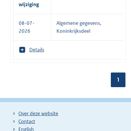
wijziging
08-07-
Algemene gegevens,
2026
Koninkrijksdeel
T
Details
o
o
n
m
Pagin
1
e
e
r
v
a
n
Over deze website
:
Contact
English