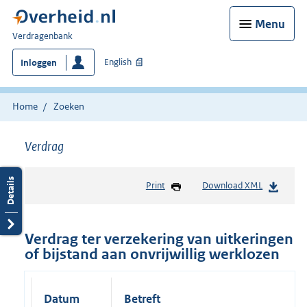
Menu
U
Verdragenbank
bent
English
Inloggen
hier:
Home
Zoeken
Verdrag
Print
Download XML
Verdrag ter verzekering van uitkeringen
of bijstand aan onvrijwillig werklozen
Datum
Betreft