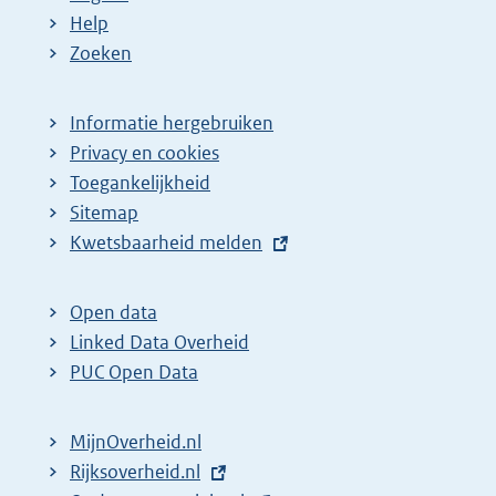
Help
Zoeken
Informatie hergebruiken
Privacy en cookies
Toegankelijkheid
Sitemap
E
Kwetsbaarheid melden
x
t
Open data
e
Linked Data Overheid
r
PUC Open Data
n
e
MijnOverheid.nl
l
E
Rijksoverheid.nl
(
i