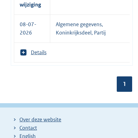
wijziging
08-07-
Algemene gegevens,
2026
Koninkrijksdeel, Partij
T
Details
o
o
n
m
Pagin
1
e
e
r
v
a
n
Over deze website
:
Contact
English