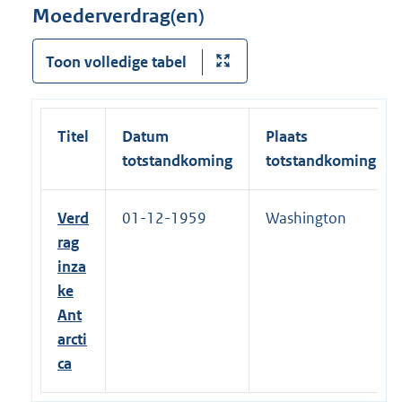
Moederverdrag(en)
Toon volledige tabel
Titel
Datum
Plaats
totstandkoming
totstandkoming
Verd
01-12-1959
Washington
rag
inza
ke
Ant
arcti
ca