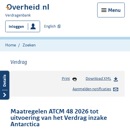
Menu
U
Verdragenbank
bent
English
Inloggen
hier:
Home
Zoeken
Verdrag
Print
Download XML
Aanmelden notificaties
Maatregelen ATCM 48 2026 tot
uitvoering van het Verdrag inzake
Antarctica