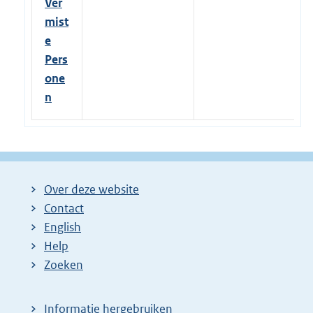
Ver
mist
e
Pers
one
n
Over deze website
Contact
English
Help
Zoeken
Informatie hergebruiken