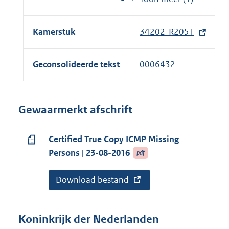
r
)
t
i
n
e
n
e
Kamerstuk
34202-R2051
(
r
k
l
e
n
)
i
x
e
Geconsolideerde tekst
0006432
n
t
l
k
e
i
)
r
n
Gewaarmerkt afschrift
n
k
e
)
Certified True Copy ICMP Missing
l
Persons | 23-08-2016
pdf
i
n
E
Download bestand
v
k
x
a
)
t
n
e
a
r
b
Koninkrijk der Nederlanden
n
o