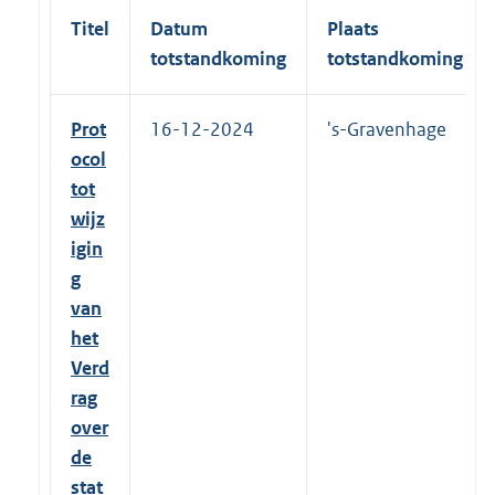
2
Titel
Datum
Plaats
0
1
totstandkoming
totstandkoming
6
Prot
16-12-2024
's-Gravenhage
ocol
tot
wijz
igin
g
van
het
Verd
rag
over
de
stat