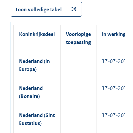
e
n
l
n
Toon volledige tabel
i
e
n
m
k
e
:
n
Koninkrijksdeel
Voorlopige
In werking
t
:
toepassing
C
e
r
Nederland (in
17-07-2015
t
i
Europa)
f
i
e
Nederland
17-07-2015
d
T
(Bonaire)
r
u
e
Nederland (Sint
17-07-2015
C
o
Eustatius)
p
y