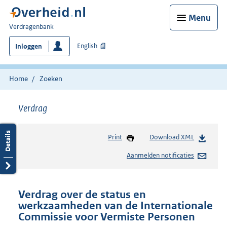
Menu
U
Verdragenbank
bent
English
Inloggen
hier:
Home
Zoeken
Verdrag
Print
Download XML
Aanmelden notificaties
Verdrag over de status en
werkzaamheden van de Internationale
Commissie voor Vermiste Personen