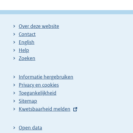
Over deze website
Contact
English
Help
Zoeken
Informatie hergebruiken
Privacy en cookies
Toegankelijkheid
Sitemap
E
Kwetsbaarheid melden
x
t
Open data
e