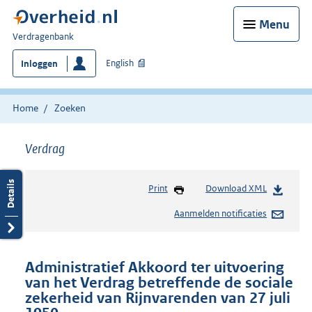
Menu
U
Verdragenbank
bent
English
Inloggen
hier:
Home
Zoeken
Verdrag
Print
Download XML
Aanmelden notificaties
Administratief Akkoord ter uitvoering
van het Verdrag betreffende de sociale
zekerheid van Rijnvarenden van 27 juli