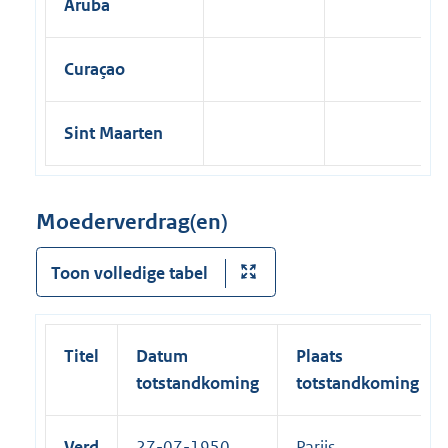
Aruba
Curaçao
Sint Maarten
Moederverdrag(en)
Toon volledige tabel
Titel
Datum
Plaats
totstandkoming
totstandkoming
Verd
27-07-1950
Parijs